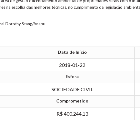
área de gestão e licenciamento ambiental de propriedades rurais com o int
tores na escolha das melhores técnicas, no cumprimento da legislação ambient
ural Dorothy Stang/Anapu
Data de Início
2018-01-22
Esfera
SOCIEDADE CIVIL
Comprometido
R$ 400.244,13