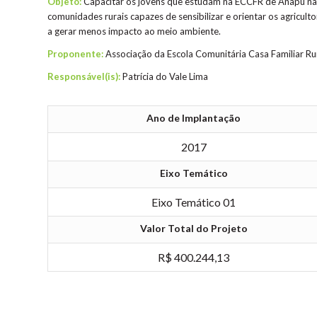
Objeto:
Capacitar os jovens que estudam na ECCFR de Anapu na 
comunidades rurais capazes de sensibilizar e orientar os agricul
a gerar menos impacto ao meio ambiente.
Proponente:
Associação da Escola Comunitária Casa Familiar R
Responsável(is):
Patrícia do Vale Lima
Ano de Implantação
2017
Eixo Temático
Eixo Temático 01
Valor Total do Projeto
R$ 400.244,13