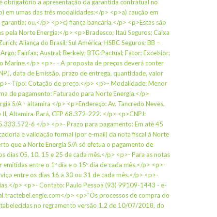
é obrigatório a apresentação da garantida contratual no
to) em umas das três modalidades:</p> <p>a) caução em
 garantia; ou,</p> <p>c) fiança bancária.</p> <p>Estas são
s pela Norte Energia:</p> <p>Bradesco; Itaú Seguros; Caixa
urich; Aliança do Brasil; Sul América; HSBC Seguros; BB –
; Argo; Fairfax; Austral; Berkely; BTG Pactual; Fator; Excelsior;
yo Marine.</p> <p>- - A proposta de preços deverá conter
NPJ, data de Emissão, prazo de entrega, quantidade, valor
> <p>- Tipo: Cotação de preço.</p> <p>- Modalidade: Menor
rma de pagamento: Faturado para Norte Energia.</p>
rgia S/A - altamira </p> <p>Endereço: Av. Tancredo Neves,
 II, Altamira-Pará, CEP 68.372-222. </p> <p>CNPJ:
5.333.572-6 </p> <p>- Prazo para pagamento: Em até 45
adoria e validação formal (por e-mail) da nota fiscal à Norte
rto que a Norte Energia S/A só efetua o pagamento de
 dias 05, 10, 15 e 25 de cada mês.</p> <p>- Para as notas
er emitidas entre o 1º dia e o 15º dia de cada mês.</p> <p>-
erviço entre os dias 16 a 30 ou 31 de cada mês.</p> <p>-
ias.</p> <p>- Contato: Paulo Pessoa (93) 99109-1443 - e-
al.tractebel.engie.com</p> <p>"Os processos de compra do
tabelecidas no regramento versão 1.2 de 10/07/2018, do