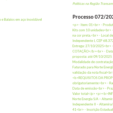
Políticas na Região Transam
Processo 072/20
 e Balaios em aço inoxidável
<p>- Item: 01<br> - Produt
Kits com 10 unidades<br> - 
na cor preta.<br> - Local de
Independente I, CEP 68.372
Entrega: 27/10/2025<br>
COTAÇÃO</b><br> - Data d
proposta: até 09/10/2025 à
Modalidade de contratação
Faturado para Norte Energi
validação da nota fiscal<br
<b>REQUISITOS DA PROPO
obrigatoriamente:<br> - R
Data de emissão<br> - Praz
Valor total</p> <p><b>I
Norte Energia S/A – Altami
Independente II – Altamir
41<br> - Inscrição Estad