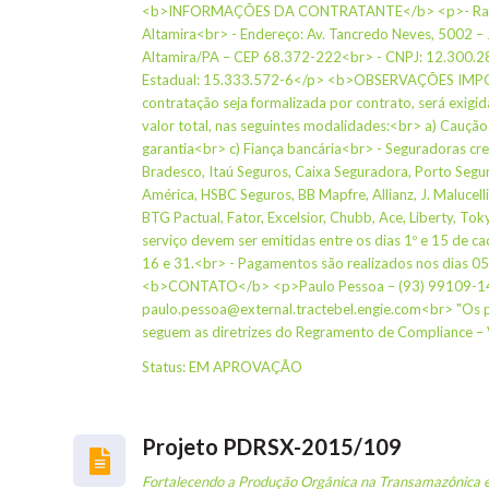
<b>INFORMAÇÕES DA CONTRATANTE</b> <p>- Razão S
Altamira<br> - Endereço: Av. Tancredo Neves, 5002 – 
Altamira/PA – CEP 68.372-222<br> - CNPJ: 12.300.2
Estadual: 15.333.572-6</p> <b>OBSERVAÇÕES IMP
contratação seja formalizada por contrato, será exigi
valor total, nas seguintes modalidades:<br> a) Cauçã
garantia<br> c) Fiança bancária<br> - Seguradoras cre
Bradesco, Itaú Seguros, Caixa Seguradora, Porto Seguro,
América, HSBC Seguros, BB Mapfre, Allianz, J. Malucelli,
BTG Pactual, Fator, Excelsior, Chubb, Ace, Liberty, Tok
serviço devem ser emitidas entre os dias 1º e 15 de ca
16 e 31.<br> - Pagamentos são realizados nos dias 05
<b>CONTATO</b> <p>Paulo Pessoa – (93) 99109-
paulo.pessoa@external.tractebel.engie.com<br> "Os
seguem as diretrizes do Regramento de Compliance –
Status: EM APROVAÇÃO
Projeto PDRSX-2015/109
Fortalecendo a Produção Orgânica na Transamazônica 