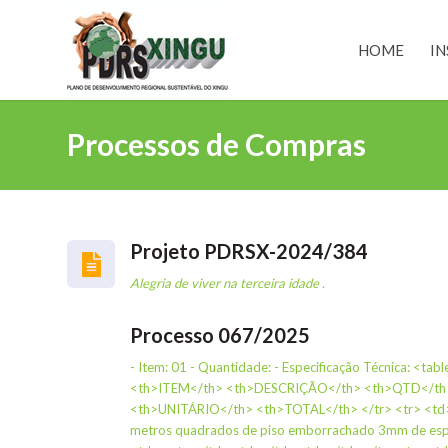
HOME
IN
Processos de Compras
Projeto PDRSX-2024/384
Alegria de viver na terceira idade .
Processo 067/2025
- Item: 01 - Quantidade: - Especificação Técnica: <tab
<th>ITEM</th> <th>DESCRIÇÃO</th> <th>QTD</th
<th>UNITÁRIO</th> <th>TOTAL</th> </tr> <tr> <td
metros quadrados de piso emborrachado 3mm de es