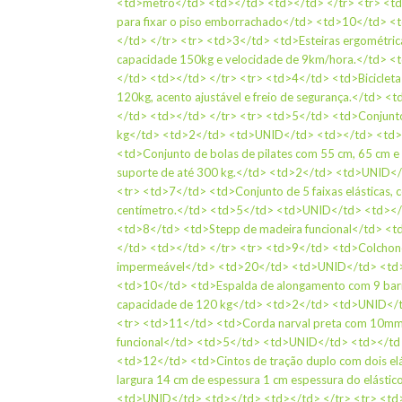
<td>metro</td> <td></td> <td></td> </tr> <tr> <t
para fixar o piso emborrachado</td> <td>10</td> <
</td> </tr> <tr> <td>3</td> <td>Esteiras ergométric
capacidade 150kg e velocidade de 9km/hora.</td> 
</td> <td></td> </tr> <tr> <td>4</td> <td>Biciclet
120kg, acento ajustável e freio de segurança.</td>
</td> <td></td> </tr> <tr> <td>5</td> <td>Conjunto 
kg</td> <td>2</td> <td>UNID</td> <td></td> <td><
<td>Conjunto de bolas de pilates com 55 cm, 65 cm e
suporte de até 300 kg.</td> <td>2</td> <td>UNID</
<tr> <td>7</td> <td>Conjunto de 5 faixas elásticas, c
centímetro.</td> <td>5</td> <td>UNID</td> <td></
<td>8</td> <td>Stepp de madeira funcional</td> <
</td> <td></td> </tr> <tr> <td>9</td> <td>Colcho
impermeável</td> <td>20</td> <td>UNID</td> <td>
<td>10</td> <td>Espalda de alongamento com 9 barr
capacidade de 120 kg</td> <td>2</td> <td>UNID</t
<tr> <td>11</td> <td>Corda narval preta com 10mm x
funcional</td> <td>5</td> <td>UNID</td> <td></td>
<td>12</td> <td>Cintos de tração duplo com dois el
largura 14 cm de espessura 1 cm espessura do elásti
<td>UNID</td> <td></td> <td></td> </tr> <tr> <td>