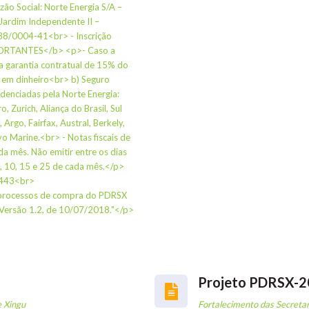
ocial: Norte Energia S/A –
Jardim Independente II –
88/0004-41<br> - Inscrição
ORTANTES</b> <p>- Caso a
da garantia contratual de 15% do
o em dinheiro<br> b) Seguro
denciadas pela Norte Energia:
 Zurich, Aliança do Brasil, Sul
 Argo, Fairfax, Austral, Berkely,
yo Marine.<br> - Notas fiscais de
da mês. Não emitir entre os dias
, 10, 15 e 25 de cada mês.</p>
1443<br>
 processos de compra do PDRSX
 Versão 1.2, de 10/07/2018."</p>
Projeto PDRSX-
e Xingu
Fortalecimento das Secreta