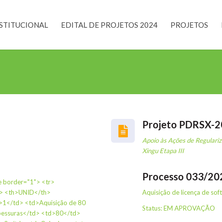
STITUCIONAL
EDITAL DE PROJETOS 2024
PROJETOS
Projeto PDRSX-
Apoio às Ações de Regulari
Xingu Etapa III
Processo 033/20
le border="1"> <tr>
> <th>UNID</th>
Aquisição de licença de sof
>1</td> <td>Aquisição de 80
Status: EM APROVAÇÃO
pessuras</td> <td>80</td>