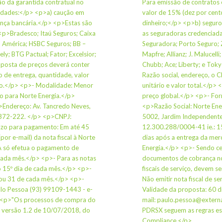
ão da garantida contratual no
Para emissão de contratos 
lidades:</p> <p>a) caução em
valor de 15% (dez por cen
ança bancária.</p> <p>Estas são
dinheiro;</p> <p>b) seguro
<p>Bradesco; Itaú Seguros; Caixa
as seguradoras credenciada
ul América; HSBC Seguros; BB –
Seguradora; Porto Seguro; Z
kely; BTG Pactual; Fator; Excelsior;
Mapfre; Allianz; J. Malucelli
oposta de preços deverá conter
Chubb; Ace; Liberty; e Tok
o de entrega, quantidade, valor
Razão social, endereço, o C
eço.</p> <p>- Modalidade: Menor
unitário e valor total.</p
o para Norte Energia.</p>
preço global.</p> <p>- Fo
p>Endereço: Av. Tancredo Neves,
<p>Razão Social: Norte Ene
8.372-222. </p> <p>CNPJ:
5002, Jardim Independente
azo para pagamento: Em até 45
12.300.288/0004-41 ie.: 1
por e-mail) da nota fiscal à Norte
dias após a entrega da merc
A só efetua o pagamento de
Energia.</p> <p>- Sendo ce
cada mês.</p> <p>- Para as notas
documentos de cobrança nos
 o 15º dia de cada mês.</p> <p>-
fiscais de serviço, devem s
0 ou 31 de cada mês.</p> <p>-
Não emitir nota fiscal de s
ulo Pessoa (93) 99109-1443 - e-
Validade da proposta: 60 d
> <p>"Os processos de compra do
mail: paulo.pessoa@extern
 versão 1.2 de 10/07/2018, do
PDRSX seguem as regras es
Compliance.</p>