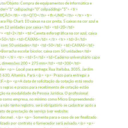
to/Objeto: Compra de equipamentos de informática e
rder="1" cellspacing="0" cellpadding="5"> <tr>
IÇÃO</th> <th>QTD</th> <th>UNID</th> </tr> <tr>
 Flip Chart: 10 caixas na cor preta, 5 caixas na cor azul e
 com 12 unidades por caixa</td> <td>20</td>
 <td>2</td> <td>Caneta esferográfica na cor azul, caixa
>50</td> <td>CAIXAS</td> </tr> <tr> <td>3</td>
aixa com 50 unidades</td> <td>50</td> <td>CAIXAS</td>
Borracha escolar bicolor, caixa com 50 unidades</td>
d> </tr> <tr> <td>5</td> <td>Caderno universitário capa
lhas, dimensões 200 × 275 mm</td> <td>300</td>
e> <p>- Local para entrega: Rua Itaituba, 3035, Jardim
-630, Altamira, Pará.</p> <p>- Prazo para entrega: a
IF.</p> <p>A data de solicitação da cotação está sendo
as regras e prazos para recebimento de cotação estão
ão na modalidade de Pessoa Jurídica. O profissional
istro como empresa, no mínimo como Micro Empreendendo
da não tenha registro, será obrigatório se cadastrar após a
rato de prestação de serviço (ver website:
or.me) . </p> <p>- Somente para o caso de ser finalizado
alizado por contrato o fornecedor será avisado.</p> <p>-