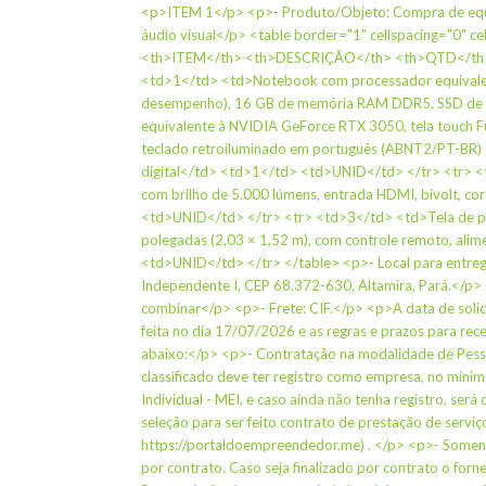
<p>ITEM 1</p> <p>- Produto/Objeto: Compra de equ
áudio visual</p> <table border="1" cellspacing="0" c
<th>ITEM</th> <th>DESCRIÇÃO</th> <th>QTD</th> 
<td>1</td> <td>Notebook com processador equivalen
desempenho), 16 GB de memória RAM DDR5, SSD de 2
equivalente à NVIDIA GeForce RTX 3050, tela touch F
teclado retroiluminado em português (ABNT2/PT-BR) e
digital</td> <td>1</td> <td>UNID</td> </tr> <tr>
com brilho de 5.000 lúmens, entrada HDMI, bivolt, c
<td>UNID</td> </tr> <tr> <td>3</td> <td>Tela de pr
polegadas (2,03 × 1,52 m), com controle remoto, al
<td>UNID</td> </tr> </table> <p>- Local para entrega
Independente I, CEP 68.372-630, Altamira, Pará.</p> 
combinar</p> <p>- Frete: CIF.</p> <p>A data de solic
feita no dia 17/07/2026 e as regras e prazos para re
abaixo:</p> <p>- Contratação na modalidade de Pessoa
classificado deve ter registro como empresa, no mí
Individual - MEI, e caso ainda não tenha registro, será
seleção para ser feito contrato de prestação de serviç
https://portaldoempreendedor.me) . </p> <p>- Somente
por contrato. Caso seja finalizado por contrato o for