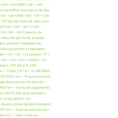
>1</td> <td>UNID</td> <td>
o de anilhas com barras de 1kg
1</td> <td>UNID</td> <td></td>
 150 kg com alças de cabo para
 1,97cm.</td> <td>1</td>
>16</td> <td>Conjunto de
reto com giro total, puxador
iro, puxador triangulo reto
 polias puxadores e regulagem.
d> </tr> <tr> <td colspan="5">
d></td> </tr> </table> <p>-
dente I, CEP 68.371-630,
<br> - Frete: CIF</p> <b>REGRAS
09/2025<br> - Prazo para envio
ade da proposta: 60 dias<br> -
 MEI)<br> - Forma de pagamento:
o: até 45 dias após entrega e
nor preço global.</p>
verá conter obrigatoriamente:
CNPJ<br> - Data de emissão<br>
rio<br> - Valor total</p>