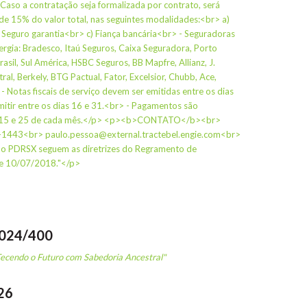
o a contratação seja formalizada por contrato, será
 de 15% do valor total, nas seguintes modalidades:<br> a)
Seguro garantia<br> c) Fiança bancária<br> - Seguradoras
ergia: Bradesco, Itaú Seguros, Caixa Seguradora, Porto
rasil, Sul América, HSBC Seguros, BB Mapfre, Allianz, J.
tral, Berkely, BTG Pactual, Fator, Excelsior, Chubb, Ace,
- Notas fiscais de serviço devem ser emitidas entre os dias
mitir entre os dias 16 e 31.<br> - Pagamentos são
10, 15 e 25 de cada mês.</p> <p><b>CONTATO</b><br>
-1443<br> paulo.pessoa@external.tractebel.engie.com<br>
o PDRSX seguem as diretrizes do Regramento de
de 10/07/2018."</p>
2024/400
Tecendo o Futuro com Sabedoria Ancestral"
26