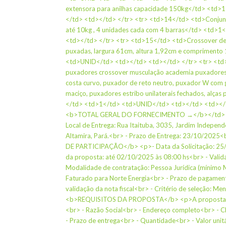
extensora para anilhas capacidade 150kg</td> <td
</td> <td></td> </tr> <tr> <td>14</td> <td>Conjunt
até 10kg , 4 unidades cada com 4 barras</td> <td>
<td></td> </tr> <tr> <td>15</td> <td>Crossover de
puxadas, largura 61cm, altura 1,92cm e comprimento
<td>UNID</td> <td></td> <td></td> </tr> <tr> <td
puxadores crossover musculação academia puxadores 
costa curvo, puxador de reto neutro, puxador W com g
maciço, puxadores estribo unilaterais fechados, alças
</td> <td>1</td> <td>UNID</td> <td></td> <td></t
<b>TOTAL GERAL DO FORNECIMENTO →</b></td> <t
Local de Entrega: Rua Itaituba, 3035, Jardim Indepen
Altamira, Pará.<br> - Prazo de Entrega: 23/10/2025
DE PARTICIPAÇÃO</b> <p>- Data da Solicitação: 25/
da proposta: até 02/10/2025 às 08:00 hs<br> - Valid
Modalidade de contratação: Pessoa Jurídica (mínimo
Faturado para Norte Energia<br> - Prazo de pagament
validação da nota fiscal<br> - Critério de seleção: Me
<b>REQUISITOS DA PROPOSTA</b> <p>A proposta de
<br> - Razão Social<br> - Endereço completo<br> - 
- Prazo de entrega<br> - Quantidade<br> - Valor unitá