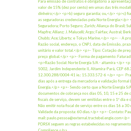
Para emissão de contratos é obrigatório a apresentaç
valor de 15% (dez por cento) em umas das três moda
dinheiro;</p> <p>b) seguro garantia; ou,</p> <p>c) fi
as seguradoras credenciadas pela Norte Energia:</p> 
Seguradora; Porto Seguro; Zurich; Aliança do Brasil; S
Mapfre; Allianz; J. Malucelli; Argo; Fairfax; Austral; Ber
Chubb; Ace; Liberty; e Tokyo Marine.</p> <p>- - A pr
Razão social, endereço, o CNPJ, data de Emissão, praz
unitário e valor total.</p> <p>- Tipo: Cotação de pr
preço global.</p> <p>- Forma de pagamento: Faturad
<p>Razão Social: Norte Energia S/A - altamira </p> <
5002, Jardim Independente II, Altamira-Pará, CEP 6
12.300.288/0004-41 ie.: 15.333.572-6 </p> <p>- Pr
dias após a entrega da mercadoria e validação formal (
Energia.</p> <p>- Sendo certo que a Norte Energia S/
documentos de cobrança nos dias 05, 10, 15 e 25 de 
fiscais de serviço, devem ser emitidas entre o 1º dia e
Não emitir nota fiscal de serviço entre os dias 16 a 3
Validade da proposta: 60 dias.</p> <p>- Contato: Pa
mail: paulo.pessoa@external.tractebel.engie.com</p
PDRSX seguem as regras estabelecidas no regramento
Compliance.</p>