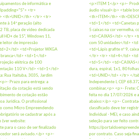
ipamentos de informática e
<p>ITEM 1</p> <p>- Produ
ellpadding="5"> <tr>
áudio visual</p> <table bo
<th>UNID</th> </tr> <tr>
<th>ITEM</th> <th>DESCR
te à 14ª geração (alto
<td>1</td> <td>Canetas para
 TB, placa de vídeo dedicada
5 caixas na cor vermelha,
ull HD+ de 15", Windows 11,
<td>CAIXAS</td> </tr> <tr>
 leitor de impressão
com 50 unidades</td> <td
 <td>2</td> <td>Projetor WXGA
<td>Lápis grafite nº 9, c
or branca</td> <td>1</td>
</tr> <tr> <td>4</td> <td>
ojeção elétrica de 100
<td>5</td> <td>CAIXAS</t
imentação 110 V</td> <td>1</td>
dura, espiral, 1x1, 80 fo
: Rua Itaituba, 3035, Jardim
<td>UNID</td> </tr> </tabl
<p>- Prazo para entrega: a
Independente I, CEP 68.372
itação da cotação está sendo
combinar,<p> <p>- Frete: C
cebimento de cotação estão
feita no dia 17/07/2026 e 
 Jurídica. O profissional
abaixo:</p> <p>- Contrataç
nimo como Micro Empreendendo
classificado deve ter reg
 obrigatório se cadastrar após a
Individual - MEI, e caso ain
o (ver website:
seleção para ser feito cont
 para o caso de ser finalizado
https://portaldoempreended
necedor será avisado.</p> <p>-
por contrato. Caso seja fin