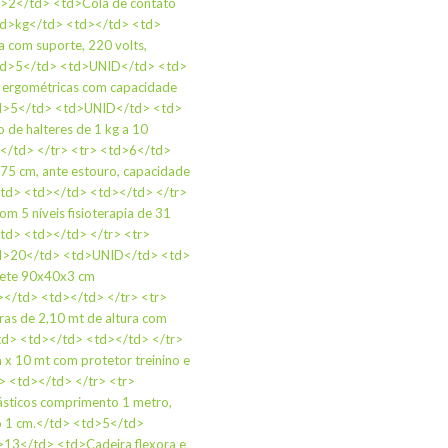
d>2</td> <td>Cola de contato
td>kg</td> <td></td> <td>
a com suporte, 220 volts,
<td>5</td> <td>UNID</td> <td>
a ergométricas com capacidade
 <td>5</td> <td>UNID</td> <td>
de halteres de 1 kg a 10
/td> </tr> <tr> <td>6</td>
 75 cm, ante estouro, capacidade
td> <td></td> <td></td> </tr>
om 5 níveis fisioterapia de 31
td> <td></td> </tr> <tr>
td>20</td> <td>UNID</td> <td>
nete 90x40x3 cm
</td> <td></td> </tr> <tr>
as de 2,10 mt de altura com
d> <td></td> <td></td> </tr>
 10 mt com protetor treinino e
 <td></td> </tr> <tr>
ásticos comprimento 1 metro,
co 1 cm.</td> <td>5</td>
13</td> <td>Cadeira flexora e