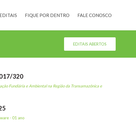
EDITAIS
FIQUE POR DENTRO
FALE CONOSCO
EDITAIS ABERTOS
2017/320
zação Fundiária e Ambiental na Região da Transamazônica e
25
tware - 01 ano