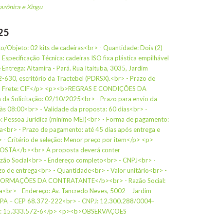
azônica e Xingu
25
o/Objeto: 02 kits de cadeiras<br> - Quantidade: Dois (2)
Especificação Técnica: cadeiras ISO fixa plástica empilhável
 Entrega: Altamira - Pará. Rua Itaituba, 3035, Jardim
-630, escritório da Tractebel (PDRSX).<br> - Prazo de
 - Frete: CIF</p> <p><b>REGRAS E CONDIÇÕES DA
a Solicitação: 02/10/2025<br> - Prazo para envio da
s 08:00<br> - Validade da proposta: 60 dias<br> -
: Pessoa Jurídica (mínimo MEI)<br> - Forma de pagamento:
a<br> - Prazo de pagamento: até 45 dias após entrega e
> - Critério de seleção: Menor preço por item</p> <p>
STA</b><br> A proposta deverá conter
azão Social<br> - Endereço completo<br> - CNPJ<br> -
o de entrega<br> - Quantidade<br> - Valor unitário<br> -
NFORMAÇÕES DA CONTRATANTE</b><br> - Razão Social:
ra<br> - Endereço: Av. Tancredo Neves, 5002 – Jardim
a/PA – CEP 68.372-222<br> - CNPJ: 12.300.288/0004-
ual: 15.333.572-6</p> <p><b>OBSERVAÇÕES