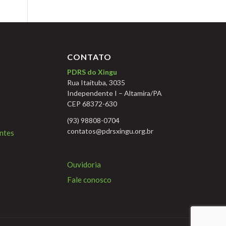
CONTATO
PDRS do Xingu
Rua Itaituba, 3035
Independente I – Altamira/PA
CEP 68372-630
(93) 98808-0704
contatos@pdrsxingu.org.br
ntes
Ouvidoria
Fale conosco