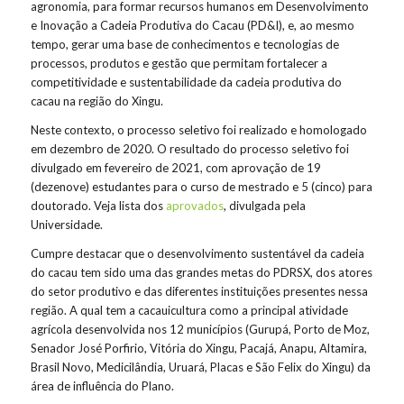
agronomia, para formar recursos humanos em Desenvolvimento
e Inovação a Cadeia Produtiva do Cacau (PD&I), e, ao mesmo
tempo, gerar uma base de conhecimentos e tecnologias de
processos, produtos e gestão que permitam fortalecer a
competitividade e sustentabilidade da cadeia produtiva do
cacau na região do Xingu.
Neste contexto, o processo seletivo foi realizado e homologado
em dezembro de 2020. O resultado do processo seletivo foi
divulgado em fevereiro de 2021, com aprovação de 19
(dezenove) estudantes para o curso de mestrado e 5 (cinco) para
doutorado. Veja lista dos
aprovados
, divulgada pela
Universidade.
Cumpre destacar que o desenvolvimento sustentável da cadeia
do cacau tem sido uma das grandes metas do PDRSX, dos atores
do setor produtivo e das diferentes instituições presentes nessa
região. A qual tem a cacauicultura como a principal atividade
agrícola desenvolvida nos 12 municípios (Gurupá, Porto de Moz,
Senador José Porfirio, Vitória do Xingu, Pacajá, Anapu, Altamira,
Brasil Novo, Medicilândia, Uruará, Placas e São Felix do Xingu) da
área de influência do Plano.