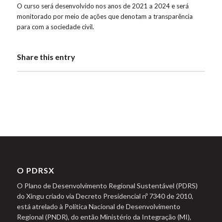
O curso será desenvolvido nos anos de 2021 a 2024 e será
monitorado por meio de ações que denotam a transparência
para com a sociedade civil.
Share this entry
O PDRSX
O Plano de Desenvolvimento Regional Sustentável (PDRS)
do Xingu criado via Decreto Presidencial nº 7340 de 2010,
está atrelado à Política Nacional de Desenvolvimento
Regional (PNDR), do então Ministério da Integração (MI),