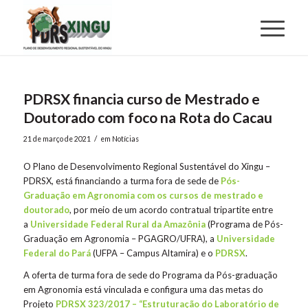
PDRSX financia curso de Mestrado e
Doutorado com foco na Rota do Cacau
/
21 de março de 2021
em
Notícias
O Plano de Desenvolvimento Regional Sustentável do Xingu –
PDRSX, está financiando a turma fora de sede de
Pós-
Graduação em Agronomia com os cursos de mestrado e
doutorado
, por meio de um acordo contratual tripartite entre
a
Universidade Federal Rural da Amazônia
(Programa de Pós-
Graduação em Agronomia – PGAGRO/UFRA), a
Universidade
Federal do Pará
(UFPA – Campus Altamira) e o
PDRSX
.
A oferta de turma fora de sede do Programa da Pós-graduação
em Agronomia está vinculada e configura uma das metas do
Projeto
PDRSX 323/2017 – “Estruturação do Laboratório de