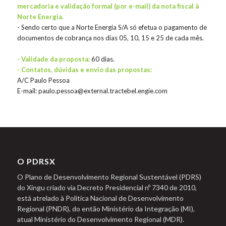
mercadoria e validação formal (por e-mail) da nota fiscal à
Norte Energia.
- Sendo certo que a Norte Energia S/A só efetua o pagamento de
documentos de cobrança nos dias 05, 10, 15 e 25 de cada mês.
- Validade da proposta:
60 dias.
- Contatos, dúvidas e envio das propostas:
A/C Paulo Pessoa
E-mail: paulo.pessoa@external.tractebel.engie.com
O PDRSX
O Plano de Desenvolvimento Regional Sustentável (PDRS)
do Xingu criado via Decreto Presidencial nº 7340 de 2010,
está atrelado à Política Nacional de Desenvolvimento
Regional (PNDR), do então Ministério da Integração (MI),
atual Ministério do Desenvolvimento Regional (MDR).