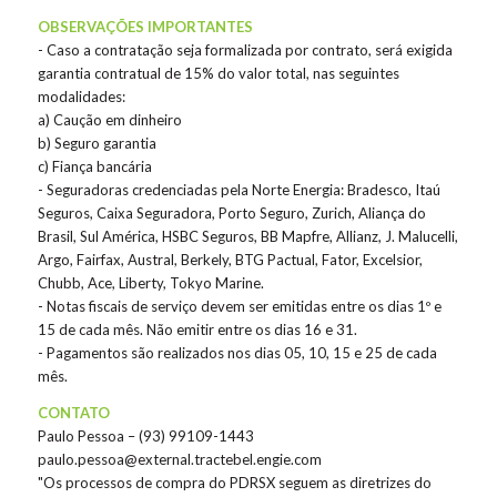
OBSERVAÇÕES IMPORTANTES
- Caso a contratação seja formalizada por contrato, será exigida
garantia contratual de 15% do valor total, nas seguintes
modalidades:
a) Caução em dinheiro
b) Seguro garantia
c) Fiança bancária
- Seguradoras credenciadas pela Norte Energia: Bradesco, Itaú
Seguros, Caixa Seguradora, Porto Seguro, Zurich, Aliança do
Brasil, Sul América, HSBC Seguros, BB Mapfre, Allianz, J. Malucelli,
Argo, Fairfax, Austral, Berkely, BTG Pactual, Fator, Excelsior,
Chubb, Ace, Liberty, Tokyo Marine.
- Notas fiscais de serviço devem ser emitidas entre os dias 1º e
15 de cada mês. Não emitir entre os dias 16 e 31.
- Pagamentos são realizados nos dias 05, 10, 15 e 25 de cada
mês.
CONTATO
Paulo Pessoa – (93) 99109-1443
paulo.pessoa@external.tractebel.engie.com
"Os processos de compra do PDRSX seguem as diretrizes do