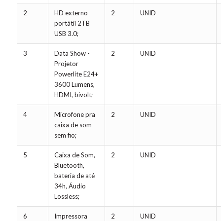
2
HD externo
2
UNID
portátil 2TB
USB 3.0;
3
Data Show -
2
UNID
Projetor
Powerlite E24+
3600 Lumens,
HDMI, bivolt;
4
Microfone pra
2
UNID
caixa de som
sem fio;
5
Caixa de Som,
2
UNID
Bluetooth,
bateria de até
34h, Áudio
Lossless;
6
Impressora
2
UNID