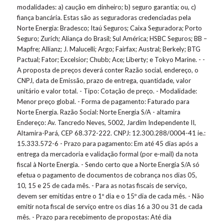
modalidades:
a) caução em dinheiro;
b) seguro garantia; ou,
c)
fiança bancária.
Estas são as seguradoras credenciadas pela
Norte Energia:
Bradesco; Itaú Seguros; Caixa Seguradora; Porto
Seguro; Zurich; Aliança do Brasil; Sul América; HSBC Seguros; BB –
Mapfre; Allianz; J. Malucelli; Argo; Fairfax; Austral; Berkely; BTG
Pactual; Fator; Excelsior; Chubb; Ace; Liberty; e Tokyo Marine.
- -
A proposta de preços deverá conter Razão social, endereço, o
CNPJ, data de Emissão, prazo de entrega, quantidade, valor
unitário e valor total.
- Tipo: Cotação de preço.
- Modalidade:
Menor preço global.
- Forma de pagamento: Faturado para
Norte Energia.
Razão Social: Norte Energia S/A - altamira
Endereço: Av. Tancredo Neves, 5002, Jardim Independente II,
Altamira-Pará, CEP 68.372-222.
CNPJ: 12.300.288/0004-41 ie.:
15.333.572-6
- Prazo para pagamento: Em até 45 dias após a
entrega da mercadoria e validação formal (por e-mail) da nota
fiscal à Norte Energia.
- Sendo certo que a Norte Energia S/A só
efetua o pagamento de documentos de cobrança nos dias 05,
10, 15 e 25 de cada mês.
- Para as notas fiscais de serviço,
devem ser emitidas entre o 1º dia e o 15º dia de cada mês.
- Não
emitir nota fiscal de serviço entre os dias 16 a 30 ou 31 de cada
mês.
- Prazo para recebimento de propostas: Até dia