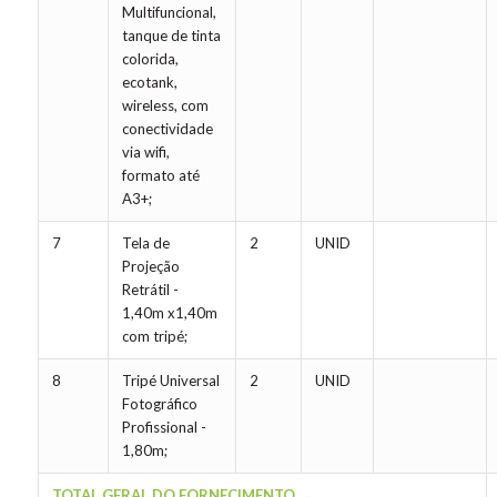
Multifuncional,
tanque de tinta
colorida,
ecotank,
wireless, com
conectividade
via wifi,
formato até
A3+;
7
Tela de
2
UNID
Projeção
Retrátil -
1,40m x1,40m
com tripé;
8
Tripé Universal
2
UNID
Fotográfico
Profissional -
1,80m;
TOTAL GERAL DO FORNECIMENTO →