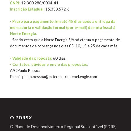
CNPJ:
12.300.288/0004-41
Inscrição Estadual:
15.333.572-6
- Prazo para pagamento: Em até 45 dias após a entrega da
mercadoria e validação formal (por e-mail) da nota fiscal à
Norte Energia.
- Sendo certo que a Norte Energia S/A só efetua o pagamento de
documentos de cobrança nos dias 05, 10, 15 e 25 de cada mês.
- Validade da proposta:
60 dias.
- Contatos, dúvidas e envio das propostas:
A/C Paulo Pessoa
E-mail: paulo.pessoa@external.tractebel.engie.com
O PDRSX
O Plano de Desenvolvimento Regional Sustentável (PDRS)