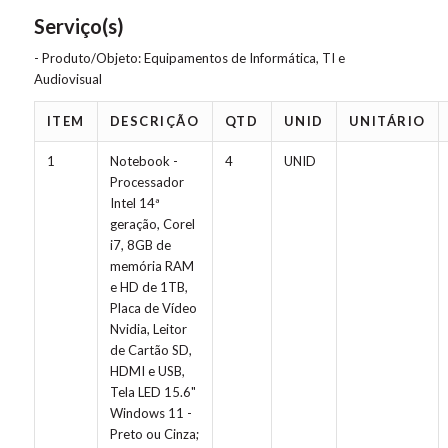
Serviço(s)
- Produto/Objeto: Equipamentos de Informática, TI e
Audiovisual
ITEM
DESCRIÇÃO
QTD
UNID
UNITÁRIO
1
Notebook -
4
UNID
Processador
Intel 14ª
geração, Corel
i7, 8GB de
memória RAM
e HD de 1TB,
Placa de Vídeo
Nvidia, Leitor
de Cartão SD,
HDMI e USB,
Tela LED 15.6"
Windows 11 -
Preto ou Cinza;