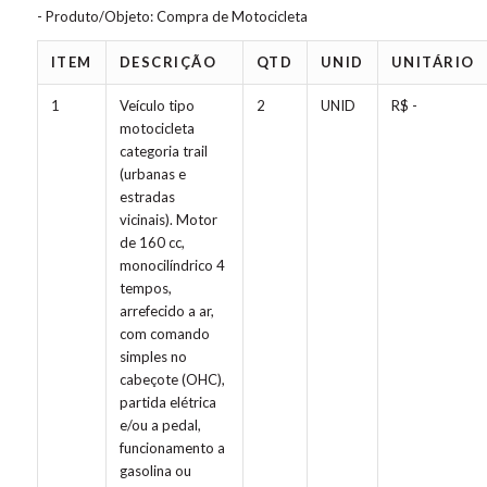
- Produto/Objeto: Compra de Motocicleta
ITEM
DESCRIÇÃO
QTD
UNID
UNITÁRIO
1
Veículo tipo
2
UNID
R$ -
motocicleta
categoria trail
(urbanas e
estradas
vicinais). Motor
de 160 cc,
monocilíndrico 4
tempos,
arrefecido a ar,
com comando
simples no
cabeçote (OHC),
partida elétrica
e/ou a pedal,
funcionamento a
gasolina ou