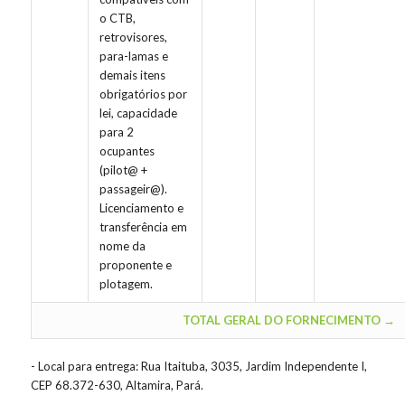
o CTB,
retrovisores,
para-lamas e
demais itens
obrigatórios por
lei, capacidade
para 2
ocupantes
(pilot@ +
passageir@).
Licenciamento e
transferência em
nome da
proponente e
plotagem.
TOTAL GERAL DO FORNECIMENTO →
- Local para entrega: Rua Itaituba, 3035, Jardim Independente I,
CEP 68.372-630, Altamira, Pará.