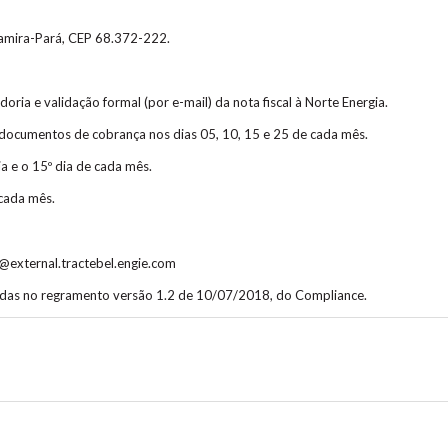
tamira-Pará, CEP 68.372-222.
ria e validação formal (por e-mail) da nota fiscal à Norte Energia.
 documentos de cobrança nos dias 05, 10, 15 e 25 de cada mês.
ia e o 15º dia de cada mês.
 cada mês.
@external.tractebel.engie.com
das no regramento versão 1.2 de 10/07/2018, do Compliance.