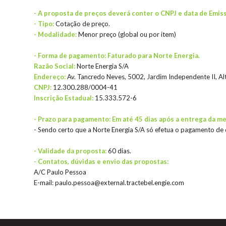
- A proposta de preços deverá conter o CNPJ e data de Emis
- Tipo:
Cotação de preço.
- Modalidade:
Menor preço (global ou por item)
- Forma de pagamento: Faturado para Norte Energia.
Razão Social:
Norte Energia S/A
Endereço:
Av. Tancredo Neves, 5002, Jardim Independente II, A
CNPJ:
12.300.288/0004-41
Inscrição Estadual:
15.333.572-6
- Prazo para pagamento: Em até 45 dias após a entrega da merc
- Sendo certo que a Norte Energia S/A só efetua o pagamento de
- Validade da proposta:
60 dias.
- Contatos, dúvidas e envio das propostas:
A/C Paulo Pessoa
E-mail: paulo.pessoa@external.tractebel.engie.com