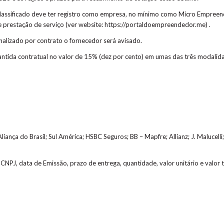
classificado deve ter registro como empresa, no mínimo como Micro Empreende
de prestação de serviço (ver website: https://portaldoempreendedor.me) .
inalizado por contrato o fornecedor será avisado.
antida contratual no valor de 15% (dez por cento) em umas das três modalid
ança do Brasil; Sul América; HSBC Seguros; BB – Mapfre; Allianz; J. Malucelli; 
CNPJ, data de Emissão, prazo de entrega, quantidade, valor unitário e valor t