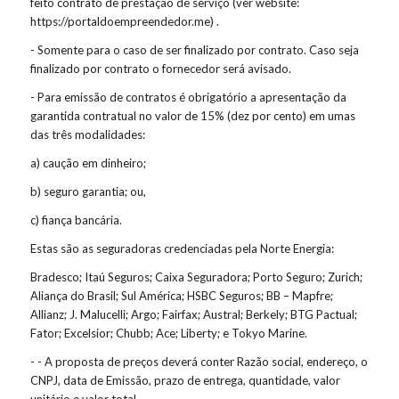
feito contrato de prestação de serviço (ver website:
https://portaldoempreendedor.me) .
- Somente para o caso de ser finalizado por contrato. Caso seja
finalizado por contrato o fornecedor será avisado.
- Para emissão de contratos é obrigatório a apresentação da
garantida contratual no valor de 15% (dez por cento) em umas
das três modalidades:
a) caução em dinheiro;
b) seguro garantia; ou,
c) fiança bancária.
Estas são as seguradoras credenciadas pela Norte Energia:
Bradesco; Itaú Seguros; Caixa Seguradora; Porto Seguro; Zurich;
Aliança do Brasil; Sul América; HSBC Seguros; BB – Mapfre;
Allianz; J. Malucelli; Argo; Fairfax; Austral; Berkely; BTG Pactual;
Fator; Excelsior; Chubb; Ace; Liberty; e Tokyo Marine.
- - A proposta de preços deverá conter Razão social, endereço, o
CNPJ, data de Emissão, prazo de entrega, quantidade, valor
unitário e valor total.