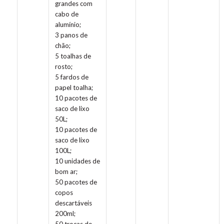
grandes com
cabo de
alumínio;
3 panos de
chão;
5 toalhas de
rosto;
5 fardos de
papel toalha;
10 pacotes de
saco de lixo
50L;
10 pacotes de
saco de lixo
100L;
10 unidades de
bom ar;
50 pacotes de
copos
descartáveis
200ml;