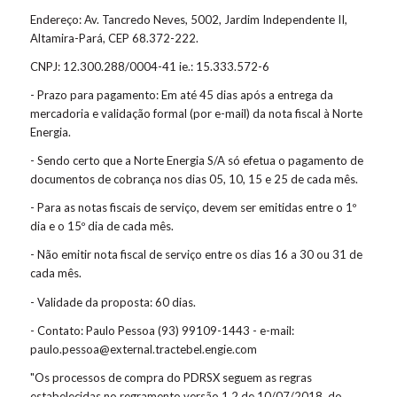
Endereço: Av. Tancredo Neves, 5002, Jardim Independente II,
Altamira-Pará, CEP 68.372-222.
CNPJ: 12.300.288/0004-41 ie.: 15.333.572-6
- Prazo para pagamento: Em até 45 dias após a entrega da
mercadoria e validação formal (por e-mail) da nota fiscal à Norte
Energia.
- Sendo certo que a Norte Energia S/A só efetua o pagamento de
documentos de cobrança nos dias 05, 10, 15 e 25 de cada mês.
- Para as notas fiscais de serviço, devem ser emitidas entre o 1º
dia e o 15º dia de cada mês.
- Não emitir nota fiscal de serviço entre os dias 16 a 30 ou 31 de
cada mês.
- Validade da proposta: 60 dias.
- Contato: Paulo Pessoa (93) 99109-1443 - e-mail:
paulo.pessoa@external.tractebel.engie.com
"Os processos de compra do PDRSX seguem as regras
estabelecidas no regramento versão 1.2 de 10/07/2018, do