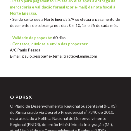
- Prazo para pagamento: Em até 45 dias após a entrega da
mercadoria e validação formal (por e-mail) da nota fiscal à
Norte Energia.
- Sendo certo que a Norte Energia S/A só efetua o pagamento de
documentos de cobrança nos dias 05, 10, 15 e 25 de cada mês.
- Validade da proposta:
60 dias.
- Contatos, dúvidas e envio das propostas:
A/C Paulo Pessoa
E-mail: paulo.pessoa@external.tractebel.engie.com
O PDRSX
O Plano de Desenvolvimento Regional Sustentável (PDRS)
do Xingu criado via Decreto Presidencial nº 7340 de 2010,
está atrelado à Política Nacional de Desenvolvimento
Regional (PNDR), do então Ministério da Integração (MI),
atual Ministério do Desenvolvimento Regional (MDR).