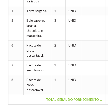
variados.
4
Torta salgada.
1
UNID
5
Bolo sabores
3
UNID
laranja,
chocolate e
macaxeira.
6
Pacote de
2
UNID
prato
descartável.
7
Pacote de
1
UNID
guardanapo.
8
Pacote de
1
UNID
copo
descartável.
TOTAL GERAL DO FORNECIMENTO →