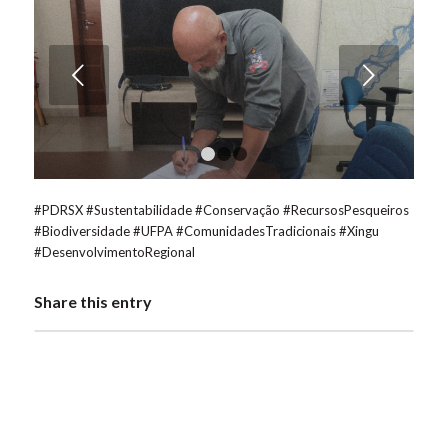
Próximo
1
2
3
#PDRSX
#Sustentabilidade
#Conservação
#RecursosPesqueiros
#Biodiversidade
#UFPA
#ComunidadesTradicionais
#Xingu
#DesenvolvimentoRegional
Share this entry