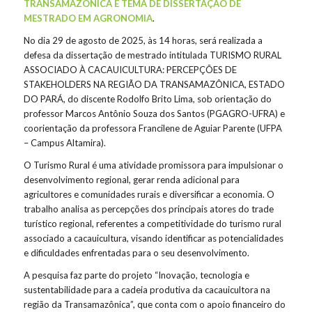
TRANSAMAZÔNICA É TEMA DE DISSERTAÇÃO DE
MESTRADO EM AGRONOMIA
.
No dia 29 de agosto de 2025, às 14 horas, será realizada a
defesa da dissertação de mestrado intitulada TURISMO RURAL
ASSOCIADO À CACAUICULTURA: PERCEPÇÕES DE
STAKEHOLDERS NA REGIÃO DA TRANSAMAZÔNICA, ESTADO
DO PARÁ, do discente Rodolfo Brito Lima, sob orientação do
professor Marcos Antônio Souza dos Santos (PGAGRO-UFRA) e
coorientação da professora Francilene de Aguiar Parente (UFPA
– Campus Altamira).
O Turismo Rural é uma atividade promissora para impulsionar o
desenvolvimento regional, gerar renda adicional para
agricultores e comunidades rurais e diversificar a economia. O
trabalho analisa as percepções dos principais atores do trade
turístico regional, referentes a competitividade do turismo rural
associado a cacauicultura, visando identificar as potencialidades
e dificuldades enfrentadas para o seu desenvolvimento.
A pesquisa faz parte do projeto “Inovação, tecnologia e
sustentabilidade para a cadeia produtiva da cacauicultora na
região da Transamazônica”, que conta com o apoio financeiro do