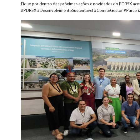
Fique por dentro das próximas ações e novidades do PDRSX acomp
#PDRSX #DesenvolvimentoSustentavel #ComiteGestor #Parceri