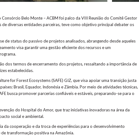
ão Consórcio Belo Monte – ACBM foi palco da VIII Reunião do Comitê Gestor
de diversas entidades parceiras, teve como objetivo principal debater os
ise de status do passivo de projetos analisados, abrangendo desde aqueles
eamento visa garantir uma gestão eficiente dos recursos e um
programa.
ão dos termos de encerramento dos projetos, ressaltando a importância de
izes estabelecidas.
ture for Forest Ecosystems (SAFE) GIZ, que visa apoiar uma transição justa
aíses: Brasil, Equador, Indonésia e Zâmbia. Por meio de atividades técnicas,
SAFE busca promover parcerias confiáveis e estáveis, preparando-se para o
enção do Hospital do Amor, que traz iniciativas inovadoras na área da
cto social e ambiental.
ia da cooperação e da troca de experiências para o desenvolvimento
 de transformação positiva na Amazônia.