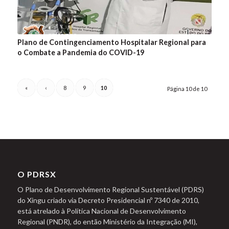
Plano de Contingenciamento Hospitalar Regional para
o Combate a Pandemia do COVID-19
«
‹
8
9
10
Página 10 de 10
O PDRSX
O Plano de Desenvolvimento Regional Sustentável (PDRS)
do Xingu criado via Decreto Presidencial nº 7340 de 2010,
está atrelado à Política Nacional de Desenvolvimento
Regional (PNDR), do então Ministério da Integração (MI),